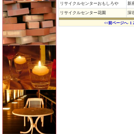
リサイクルセンターおもしろや
新座
リサイクルセンター花園
深谷
.
<<前ページへ
-
1