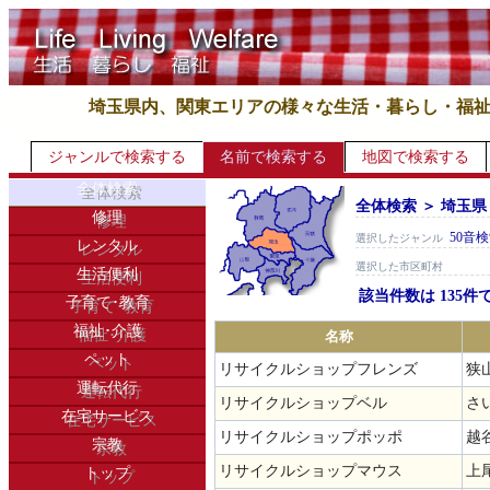
埼玉県内、関東エリアの様々な生活・暮らし・福
ジャンルで検索する
名前で検索する
地図で検索する
全体検索
全体検索 ＞ 埼玉県
修理
50音
選択したジャンル
レンタル
選択した市区町村
生活便利
該当件数は 135件
子育て･教育
福祉･介護
名称
ペット
リサイクルショップフレンズ
狭山
運転代行
リサイクルショップベル
さ
在宅サービス
リサイクルショップポッポ
越谷
宗教
リサイクルショップマウス
上尾
トップ