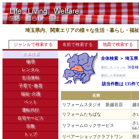
埼玉県内、関東エリアの様々な生活・暮らし・福
ジャンルで検索する
名前で検索する
地図で検索する
全体検索
全体検索 ＞ 埼玉県
修理
50音
選択したジャンル
レンタル
選択した市区町村
生活便利
該当件数は 135件
子育て･教育
福祉･介護
名称
ペット
リフォームスタジオ 新越谷店
越谷
運転代行
リフォームたちばな
さ
在宅サービス
さ
リフォームロックサービス
宗教
64-
トップ
リペアーショップクラフトワン
所沢