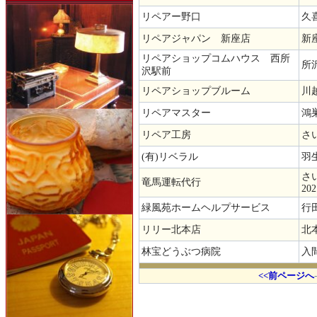
リペアー野口
久
リペアジャパン 新座店
新座
リペアショップコムハウス 西所
所沢
沢駅前
リペアショップブルーム
川越
リペアマスター
鴻巣
リペア工房
さい
(有)リベラル
羽
さい
竜馬運転代行
202
緑風苑ホームヘルプサービス
行田
リリー北本店
北本
林宝どうぶつ病院
入間
.
<<前ページへ