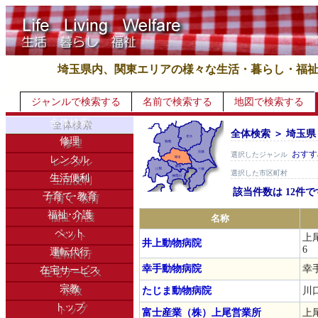
埼玉県内、関東エリアの様々な生活・暮らし・福
ジャンルで検索する
名前で検索する
地図で検索する
全体検索
全体検索 ＞ 埼玉県
修理
おすす
選択したジャンル
レンタル
選択した市区町村
生活便利
該当件数は 12件で
子育て･教育
福祉･介護
名称
ペット
上尾
井上動物病院
6
運転代行
幸手動物病院
幸手
在宅サービス
宗教
たじま動物病院
川口
トップ
富士産業（株）上尾営業所
上尾