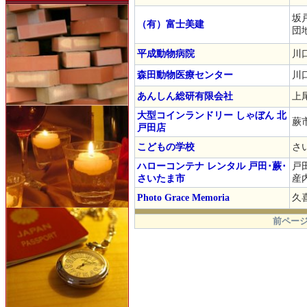
坂
（有）富士美建
団
平成動物病院
川口
森田動物医療センター
川口
あんしん総研有限会社
上尾
大型コインランドリー しゃぼん 北
蕨市
戸田店
こどもの学校
さ
ハローコンテナ レンタル 戸田･蕨･
戸
さいたま市
産
Photo Grace Memoria
久喜
.
前ページ