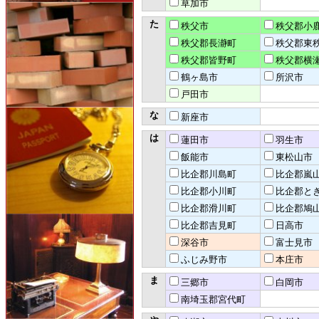
草加市
た
秩父市
秩父郡小
秩父郡長瀞町
秩父郡東
秩父郡皆野町
秩父郡横
鶴ヶ島市
所沢市
戸田市
な
新座市
は
蓮田市
羽生市
飯能市
東松山市
比企郡川島町
比企郡嵐
比企郡小川町
比企郡と
比企郡滑川町
比企郡鳩
比企郡吉見町
日高市
深谷市
富士見市
ふじみ野市
本庄市
ま
三郷市
白岡市
南埼玉郡宮代町