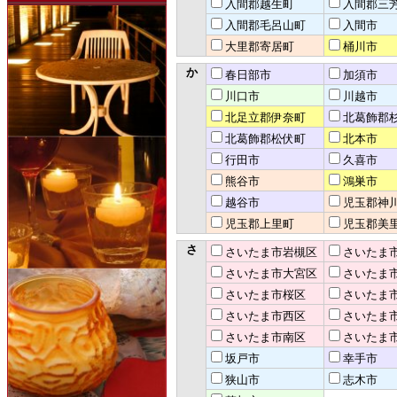
入間郡越生町
入間郡三
入間郡毛呂山町
入間市
大里郡寄居町
桶川市
か
春日部市
加須市
川口市
川越市
北足立郡伊奈町
北葛飾郡
北葛飾郡松伏町
北本市
行田市
久喜市
熊谷市
鴻巣市
越谷市
児玉郡神
児玉郡上里町
児玉郡美
さ
さいたま市岩槻区
さいたま
さいたま市大宮区
さいたま
さいたま市桜区
さいたま
さいたま市西区
さいたま
さいたま市南区
さいたま
坂戸市
幸手市
狭山市
志木市