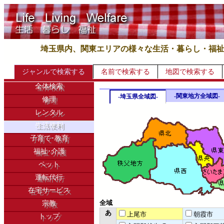
埼玉県内、関東エリアの様々な生活・暮らし・福
ジャンルで検索する
名前で検索する
地図で検索する
全体検索
-関東地方全域図-
-埼玉県全域図-
修理
レンタル
生活便利
子育て･教育
福祉･介護
ペット
運転代行
在宅サービス
全域
宗教
あ
上尾市
朝霞市
トップ