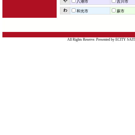
や
八潮市
吉川市
わ
和光市
蕨市
All Rights Reserve. Presented by ECITY SA