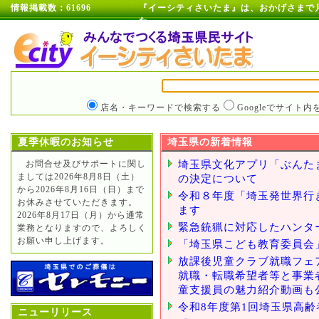
情報掲載数：61696
『イーシティさいたま』は、おかげさまで月
た。
店名・キーワードで検索する
Googleでサイト
夏季休暇のお知らせ
埼玉県の新着情報
お問合せ及びサポートに関し
埼玉県文化アプリ「ぶんた
ましては2026年8月8日（土）
の決定について
から2026年8月16日（日）まで
令和８年度「埼玉発世界行
お休みさせていただきます。
ます
2026年8月17日（月）から通常
緊急銃猟に対応したハンタ
業務となりますので、よろしく
お願い申し上げます。
「埼玉県こども教育委員会
放課後児童クラブ就職フェア
就職・転職希望者等と事業
童支援員の魅力紹介動画も
令和8年度第1回埼玉県高
ニューリリース