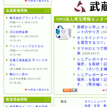
10件全て表示する
会員新着情報
[
-
]
株式会社プラントアップ
NPO法人埼玉情報センタ
(写真ページ 2021/11/22
16:24:05)
基礎から学ぶ オ
ントのやり方
川口信用金庫
(202
(写真ページ 2017/03/30
オンラインイベ
13:55:47)
を運営するコツ
ペットショップエクセル
スマホひとつで簡単
(写真ページ 2014/03/30
座
(2020/10/17)
12:15:48)
シニアレポーター
豆腐工場直販店 手づくりや
場所」を取材！
さん
す。（さいたま
(求人情報 2014/01/26 18:07:02)
陶のぐい呑や
シニアレポーター
(おすすめ情報 2010/11/29
場所」を取材！
21:36:26)
す。（熊谷編）
(
10件全て表示する
新規登録情報
[
-
]
知る
タウンニュース
地震・災害
事
進学塾サインワン 東大宮校