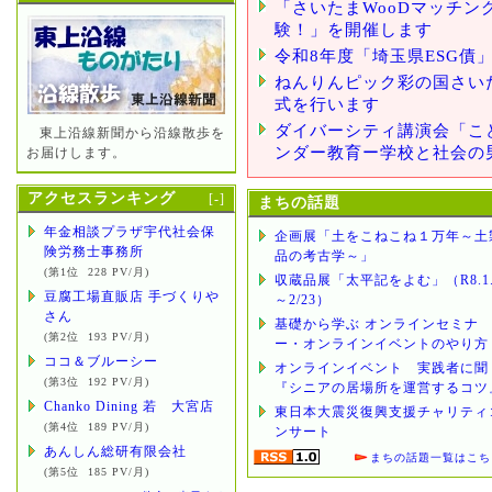
「さいたまWooDマッチング
験！」を開催します
令和8年度「埼玉県ESG債
ねんりんピック彩の国さいた
式を行います
ダイバーシティ講演会「こ
東上沿線新聞から沿線散歩を
ンダー教育ー学校と社会の
お届けします。
アクセスランキング
[
-
]
まちの話題
年金相談プラザ宇代社会保
企画展「土をこねこね１万年～土
険労務士事務所
品の考古学～」
(第1位 228 PV/月)
収蔵品展「太平記をよむ」（R8.1.
豆腐工場直販店 手づくりや
～2/23）
さん
基礎から学ぶ オンラインセミナ
(第2位 193 PV/月)
ー・オンラインイベントのやり方
ココ＆ブルーシー
オンラインイベント 実践者に聞
(第3位 192 PV/月)
『シニアの居場所を運営するコツ
Chanko Dining 若 大宮店
東日本大震災復興支援チャリティ
(第4位 189 PV/月)
ンサート
あんしん総研有限会社
まちの話題一覧はこち
(第5位 185 PV/月)