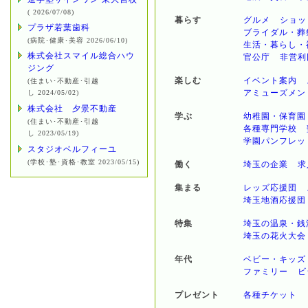
( 2026/07/08)
暮らす
グルメ
ショッ
プラザ若葉歯科
ブライダル・葬
(病院･健康･美容 2026/06/10)
生活・暮らし・
株式会社スマイル総合ハウ
官公庁
非営利
ジング
楽しむ
イベント案内
(住まい･不動産･引越
アミューズメン
し 2024/05/02)
株式会社 夕景不動産
学ぶ
幼稚園・保育園
(住まい･不動産･引越
各種専門学校
し 2023/05/19)
学園パンフレッ
スタジオベルフィーユ
(学校･塾･資格･教室 2023/05/15)
働く
埼玉の企業
求
集まる
レッズ応援団
埼玉地酒応援団
特集
埼玉の温泉・銭
埼玉の花火大会
年代
ベビー・キッズ
ファミリー
ビ
プレゼント
各種チケット