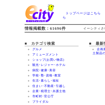
トップページはこちら
ら
情報掲載数：61696件
イーシティさ
■ カテゴリ検索
■ 最新
グルメ
企画
土製品
アミューズメント
ショップ(お買い物店)
観光･レジャー･ホテル
病院･健康･美容
学校･塾･資格･教室
生活･暮らし･福祉
住まい･不動産･引越し
企業･税理士･弁護士他
市町村･官公庁
ブライダル