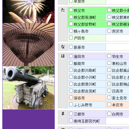
草加市
た
秩父市
秩父郡小
秩父郡長瀞町
秩父郡東
秩父郡皆野町
秩父郡横
鶴ヶ島市
所沢市
戸田市
な
新座市
は
蓮田市
羽生市
飯能市
東松山市
比企郡川島町
比企郡嵐
比企郡小川町
比企郡と
比企郡滑川町
比企郡鳩
比企郡吉見町
日高市
深谷市
富士見市
ふじみ野市
本庄市
ま
三郷市
白岡市
南埼玉郡宮代町