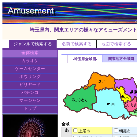
埼玉県内、関東エリアの様々なアミューズメン
ジャンルで検索する
名前で検索する
地図で検索する
全体検索
-関東地方全域図-
-埼玉県全域図-
カラオケ
ゲームセンター
ボウリング
ビリヤード
パチンコ
マージャン
トップ
全域
あ
上尾市
朝霞市