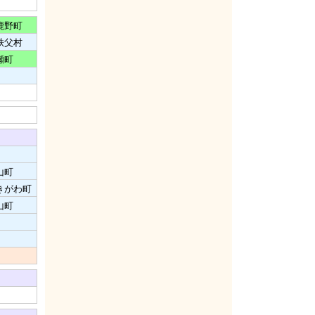
鹿野町
秩父村
瀬町
山町
きがわ町
山町