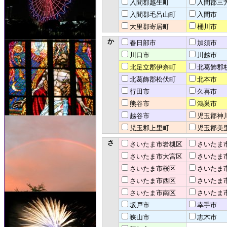
入間郡越生町
入間郡三
入間郡毛呂山町
入間市
大里郡寄居町
桶川市
か
春日部市
加須市
川口市
川越市
北足立郡伊奈町
北葛飾郡
北葛飾郡松伏町
北本市
行田市
久喜市
熊谷市
鴻巣市
越谷市
児玉郡神
児玉郡上里町
児玉郡美
さ
さいたま市岩槻区
さいたま
さいたま市大宮区
さいたま
さいたま市桜区
さいたま
さいたま市西区
さいたま
さいたま市南区
さいたま
坂戸市
幸手市
狭山市
志木市