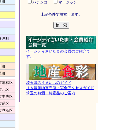
芳町
パチンコ
マージャン
上記条件で検索します。
杉戸町
イーシティさいたまの会員のご紹介で
す。
川町
里町
市浦和区
埼玉県のうまいものガイド
ＪＡ農産物直売所・完全アクセスガイド
市北区
埼玉のお酒・特産品のご案内
市中央区
市緑区
市見沼区