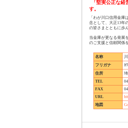
「堅実公正な経
す。
「わが川口信用金庫
念として、大正13
の皆さまとともに歩
当金庫が更なる発展
のご支援と信頼関係
名称
川
フリガナ
ｶﾜ
住所
埼
TEL
04
FAX
04
URL
ht
地図
G