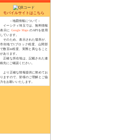
モバイルサイトはこちら
－地図情報について－
イーシティ埼玉では、無料情報
表示に
Google Maps
のAPIを使用
しています。
そのため、表示された場所が、
市街地で1ブロック程度、山間部
で数百m程度、実際と異なること
があります。
正確な所在地は、記載された連
絡先にご確認ください。
より正確な情報提供に努めてお
りますので、皆様のご理解とご協
力をお願いいたします。