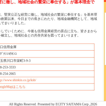
営に徹し、地域社会の繁栄に奉仕する」が基本理念で
は、堅実公正な経営に徹し、地域社会の繁栄に奉仕する」を基本理
年の創業以来、今日までの長きにわたり、地域金融機関として、地域
んでまいりました。
をしていくために、今後も信用金庫経営の原点に立ち、皆さまから
を確立し、地域社会との共存共栄を図ってまいります。
口信用金庫
ｸﾞﾁｼﾝﾖｳｷﾝｺ
玉県川口市栄町3-9-3
8-253-3333
8-254-2665
tp://www.shinkin.co.jp/ksb/
oogleMapはこちら
All Rights Reserved. Presented by ECITY SAITAMA Corp.,2026