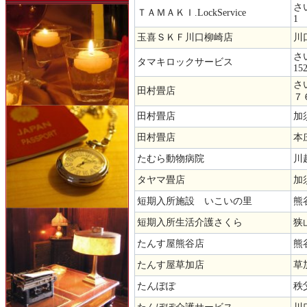
さ
ＴＡＭＡＫＩ.LockService
1
玉喜ＳＫＦ川口柳崎店
川口
さ
タマキロックサービス
152
さ
田村畳店
７
田村畳店
加
田村畳店
本
たむら動物病院
川越
タヤマ畳店
加
短期入所施設 いこいの里
熊
短期入所生活介護さくら
狭
たんす屋熊谷店
熊
たんす屋草加店
草
たんぽぽ
秩