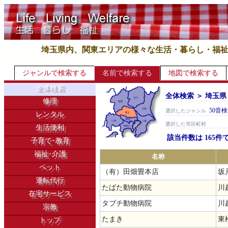
埼玉県内、関東エリアの様々な生活・暮らし・福
ジャンルで検索する
名前で検索する
地図で検索する
全体検索
全体検索 ＞ 埼玉県
修理
50音
選択したジャンル
レンタル
選択した市区町村
生活便利
該当件数は 165件
子育て･教育
福祉･介護
名称
ペット
（有）田畑畳本店
坂
運転代行
たばた動物病院
川
在宅サービス
タブチ動物病院
川越
宗教
たまき
東
トップ