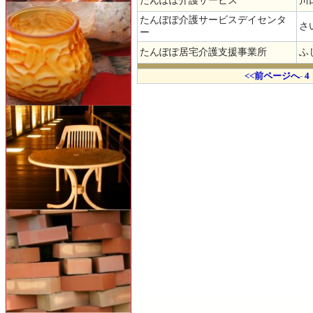
たんぽぽ介護サービス
川
たんぽぽ介護サービスデイセンタ
さ
ー
たんぽぽ居宅介護支援事業所
ふ
.
<<前ページへ
-
4