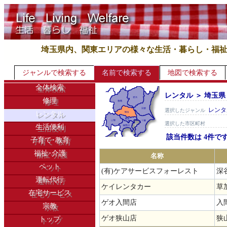
埼玉県内、関東エリアの様々な生活・暮らし・福
ジャンルで検索する
名前で検索する
地図で検索する
全体検索
レンタル ＞ 埼玉県
修理
レンタ
選択したジャンル
レンタル
選択した市区町村
生活便利
該当件数は 4件で
子育て･教育
福祉･介護
名称
ペット
(有)ケアサービスフォーレスト
深
運転代行
ケイレンタカー
草
在宅サービス
ゲオ入間店
入
宗教
ゲオ狭山店
狭
トップ