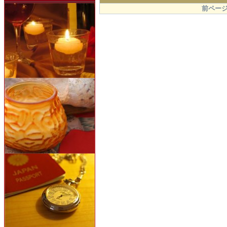
.
前ページ