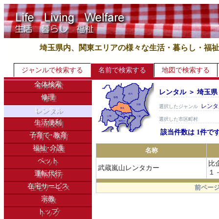
埼玉県内、関東エリアの様々な生活・暮らし・福
ジャンルで検索する
名前で検索する
地図で検索する
全体検索
レンタル ＞ 埼玉県
修理
レンタ
選択したジャンル
レンタル
選択した市区町村
生活便利
該当件数は 1件で
子育て･教育
福祉･介護
名称
ペット
比
武蔵嵐山レンタカー
１
運転代行
.
在宅サービス
前ページ
宗教
トップ