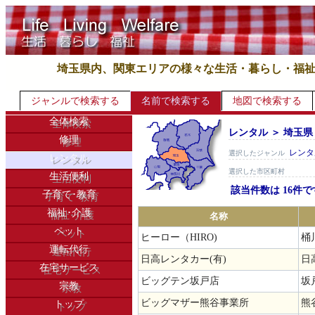
埼玉県内、関東エリアの様々な生活・暮らし・福
ジャンルで検索する
名前で検索する
地図で検索する
全体検索
レンタル ＞ 埼玉県
修理
レンタ
選択したジャンル
レンタル
選択した市区町村
生活便利
該当件数は 16件で
子育て･教育
福祉･介護
名称
ペット
ヒーロー（HIRO)
桶
運転代行
日高レンタカー(有)
日
在宅サービス
ビッグテン坂戸店
坂
宗教
ビッグマザー熊谷事業所
熊
トップ