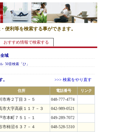
祉・便利等を検索する事ができます。
おすすめ情報で検索する
 全域
ル 50音検索「ひ」
す。
>>> 検索をやり直す
住所
電話番号
リンク
川市寿２丁目３－５
048-777-4774
高市大字高萩１１７－３
042-989-0521
戸市本町７５１－１
049-289-7072
谷市柿沼６３７－４
048-528-5310