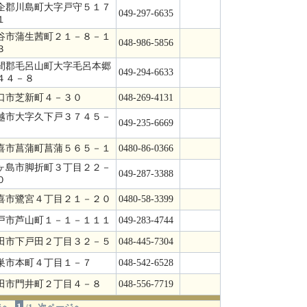
企郡川島町大字戸守５１７
049-297-6635
１
谷市蒲生茜町２１－８－１
048-986-5856
３
間郡毛呂山町大字毛呂本郷
049-294-6633
４４－８
口市芝新町４－３０
048-269-4131
越市大字久下戸３７４５－
049-235-6669
喜市菖蒲町菖蒲５６５－１
0480-86-0366
ヶ島市脚折町３丁目２２－
049-287-3388
０
喜市鷺宮４丁目２１－２０
0480-58-3399
戸市芦山町１－１－１１１
049-283-4744
田市下戸田２丁目３２－５
048-445-7304
巣市本町４丁目１－７
048-542-6528
田市門井町２丁目４－８
048-556-7719