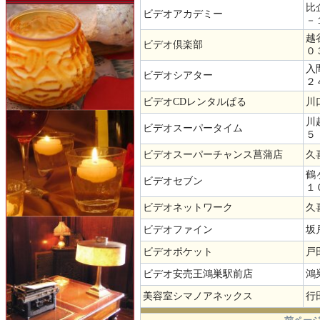
比
ビデオアカデミー
－
越
ビデオ倶楽部
０
入
ビデオシアター
２
ビデオCDレンタルぱる
川
川
ビデオスーパータイム
５
ビデオスーパーチャンス菖蒲店
久
鶴
ビデオセブン
１
ビデオネットワーク
久
ビデオファイン
坂
ビデオポケット
戸
ビデオ安売王鴻巣駅前店
鴻
美容室シマノアネックス
行
.