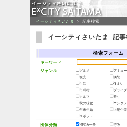
イーシティさいたま
>
記事検索
イーシティさいたま 記事
検索フォーム
キーワード
ジャンル
グルメ
アミュー
観光
病院
生活
住まい
市町村
ブライダ
クルマ
祭り
秋の味覚
エンタメ
年末年始
上場企業
スポット
団体分類
NPO&一般
行政