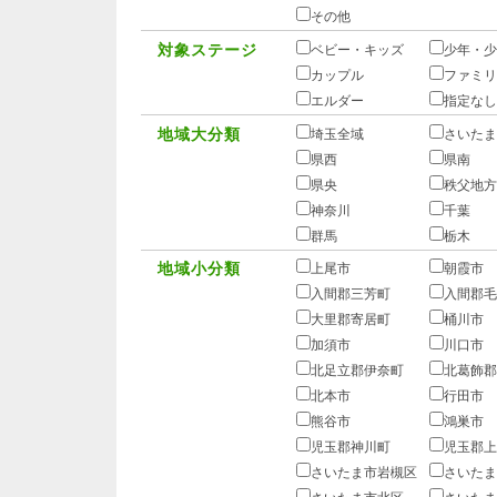
その他
対象ステージ
ベビー・キッズ
少年・少
カップル
ファミリ
エルダー
指定なし
地域大分類
埼玉全域
さいたま
県西
県南
県央
秩父地方
神奈川
千葉
群馬
栃木
地域小分類
上尾市
朝霞市
入間郡三芳町
入間郡毛
大里郡寄居町
桶川市
加須市
川口市
北足立郡伊奈町
北葛飾郡
北本市
行田市
熊谷市
鴻巣市
児玉郡神川町
児玉郡上
さいたま市岩槻区
さいたま