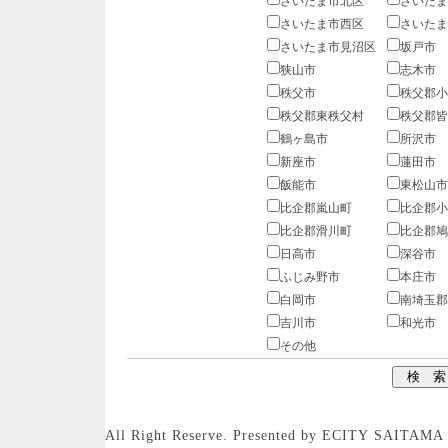
さいたま市北区
さいたま
さいたま市西区
さいたま
さいたま市見沼区
坂戸市
狭山市
志木市
秩父市
秩父郡小
秩父郡東秩父村
秩父郡皆
鶴ヶ島市
所沢市
新座市
蓮田市
飯能市
東松山市
比企郡嵐山町
比企郡小
比企郡滑川町
比企郡鳩
日高市
深谷市
ふじみ野市
本庄市
白岡市
南埼玉郡
吉川市
和光市
その他
All Right Reserve. Presented by ECITY SAITAMA