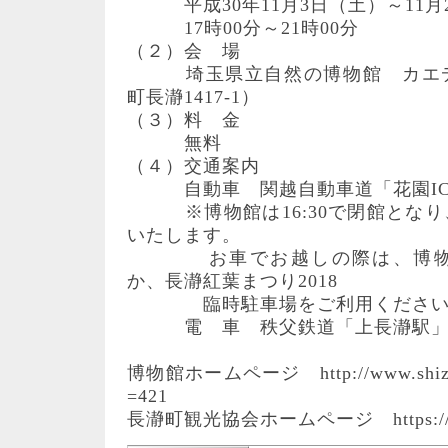
平成30年11月3日（土）～11月
17時00分～21時00分
（２）会 場
埼玉県立自然の博物館 カエデ
町長瀞1417-1）
（３）料 金
無料
（４）交通案内
自動車 関越自動車道「花園IC」
※博物館は16:30で閉館となり
いたします。
お車でお越しの際は、博物館
か、長瀞紅葉まつり2018
臨時駐車場をご利用ください
電 車 秩父鉄道「上長瀞駅」か
博物館ホームページ http://www.shizen.s
=421
長瀞町観光協会ホームページ https://www.