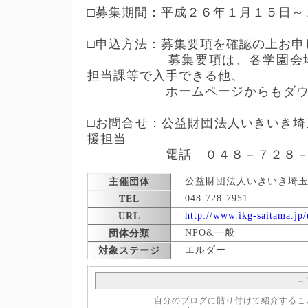
□募集期間：平成２６年１月１５日～
□申込方法：募集要項を確認の上お申
募集要項は、各学園会場、
担当課等で入手できる他、
ホームページからもダウン
□お問合せ：公益財団法人いきいき
援担当
電話 ０４８－７２８－７
公益財団法人いきいき埼
主催団体
048-728-7951
TEL
http://www.ikg-saitama.jp/
URL
NPO&一般
団体分類
エルダー
対象ステージ
－
自分のブログに貼り付けて紹介するこ