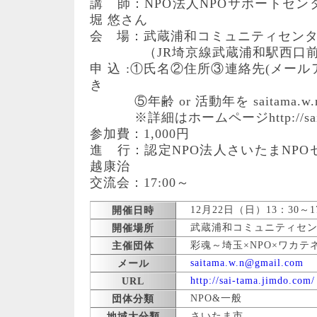
講 師：NPO法人NPOサポートセ
堀 悠さん
会 場：武蔵浦和コミュニティセンタ
（JR埼京線武蔵浦和駅西口
申 込 :①氏名②住所③連絡先(メールア
き
⑤年齢 or 活動年を saitama.w.n@
※詳細はホームページhttp://sai-ta
参加費：1,000円
進 行：認定NPO法人さいたまNPO
越康治
交流会：17:00～
12月22日（日）13：30～1
開催日時
武蔵浦和コミュニティセン
開催場所
彩魂～埼玉×NPO×ワカテ
主催団体
saitama.w.n@gmail.com
メール
http://sai-tama.jimdo.com/
URL
NPO&一般
団体分類
さいたま市
地域大分類