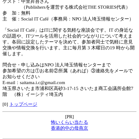
ゲスト：中里昇吾さん
（Publishersを運営する株式会社THE STORIES代表）
参 加：無料
主 催：Social IT Café（事務局：NPO 法人埼玉情報センター）
「Social IT Café」はITに関する気軽な座談会です。IT の身近な
の話題や、ITツールを活用した社会的つながりについて考えま
す。各回に設定したテーマを決めて、参加者同士で気軽に意見
交換や情報交換を行います。主に毎月第 3 木曜日の19 時から開
催します。
問合せ・申し込みはNPO 法人埼玉情報センターまで
参加希望の方は①お名前②所属（あれば）③連絡先をメールで
お知らせください
E-mail：saitama.i.c@gmail.com
埼玉県さいたま市浦和区高砂3-17-15 さいたま商工会議所会館7
階 （株）イーシティ埼玉内
[0]
トップページ
[PR]
怖いくらい当たる
香港的中の母燕京