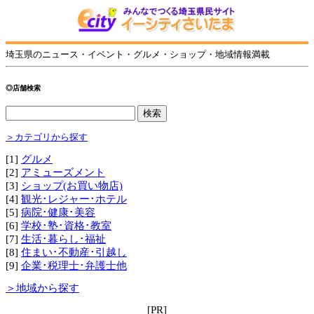
埼玉県のニュース・イベント・グルメ・ショップ・地域情報満載
◎店舗検索
＞カテゴリから探す
[1]
グルメ
[2]
アミューズメント
[3]
ショップ(お買い物店)
[4]
観光･レジャー･ホテル
[5]
病院･健康･美容
[6]
学校･塾･資格･教室
[7]
生活･暮らし･福祉
[8]
住まい･不動産･引越し
[9]
企業･税理士･弁護士他
＞地域から探す
[PR]