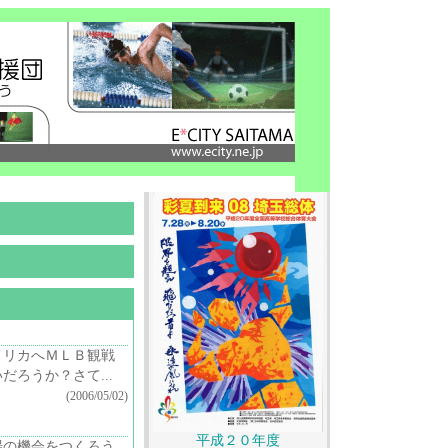
メリカへＭＬＢ観戦
ろうか？さて...
(2006/05/02)
平成２０年度
場の機会をつくろう