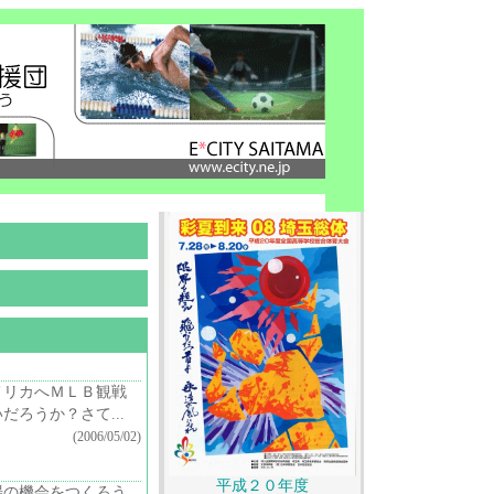
メリカへＭＬＢ観戦
ろうか？さて...
(2006/05/02)
平成２０年度
場の機会をつくろう