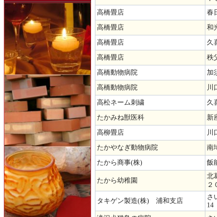
高橋畳店
春
高橋畳店
和
高橋畳店
久
高橋畳店
秩
高橋動物病院
加
高橋動物病院
川口
高松ネーム刺繍
久喜
たかみね獣医科
新座
高柳畳店
川
たかやなぎ動物病院
南
たから商事(株)
飯
北
たから幼稚園
２
さ
タキゲン製造(株) 浦和支店
14