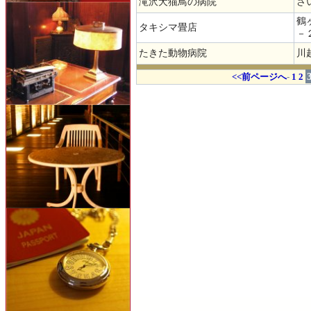
滝沢犬猫鳥の病院
さ
鶴
タキシマ畳店
－
たきた動物病院
川越
.
<<前ページへ
-
1
2