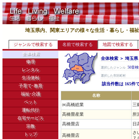
埼玉県内、関東エリアの様々な生活・暮らし・福
ジャンルで検索する
名前で検索する
地図で検索する
全体検索
全体検索 ＞ 埼玉県
修理
50音
選択したジャンル
レンタル
選択した市区町村
生活便利
該当件数は 165件
子育て･教育
福祉･介護
名称
ペット
㈱高橋総業
三郷
運転代行
高橋畳産業
所
在宅サービス
高橋畳店
日
宗教
さ
トップ
高橋畳店
７