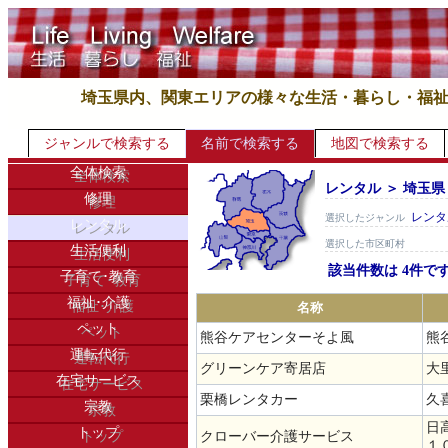
埼玉県内、関東エリアの様々な生活・暮らし・福
ジャンルで検索する
名前で検索する
地図で検索する
全体検索
レンタル ＞ 埼玉県
修理
レンタ
選択したジャンル
レンタル
選択した市区町村
生活便利
該当件数は 4件で
子育て･教育
福祉･介護
名称
ペット
熊谷ケアセンターそよ風
熊
運転代行
グリーンケア寄居店
大
在宅サービス
栗橋レンタカー
久
宗教
日
トップ
クローバー介護サービス
１