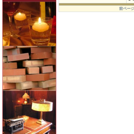
.
前ページ