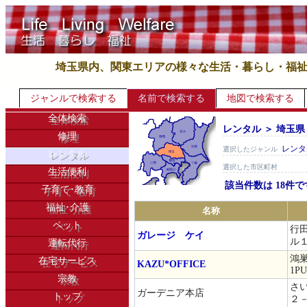
埼玉県内、関東エリアの様々な生活・暮らし・福
ジャンルで検索する
名前で検索する
地図で検索する
全体検索
レンタル ＞ 埼玉県
修理
レンタ
選択したジャンル
レンタル
選択した市区町村
生活便利
該当件数は 18件で
子育て･教育
福祉･介護
名称
ペット
行田
ガレージ ケイ
ル１
運転代行
鴻巣
在宅サービス
KAZU*OFFICE
1PU
宗教
さ
ガーデニア本店
トップ
２