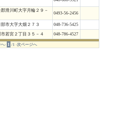
企郡滑川町大字月輪２９－
0493-56-2456
日部市大字大畑２７３
048-736-5425
川市若宮２丁目３５－４
048-786-4527
1
へ-
/1 -次ページへ