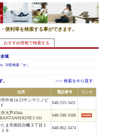
祉・便利等を検索する事ができます。
おすすめ情報で検索する
 全域
ル 50音検索「か」
す。
>>> 検索をやり直す
住所
電話番号
リンク
市中央14-23サンマリノビ
048-555-3411
F
市大芦4564-
048-598-3500
RANTANSEKINE3-101
いたま市南区白幡３丁目１
048-862-3474
－１６