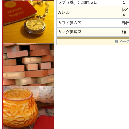
ラブ（株）北関東支店
１
比
カレル
４
カワイ貸衣装
春
カンダ美容室
桶
.
前ページ