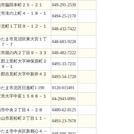
越市脇田本町２５－２１
049-291-2530
父市滝の上町４－１８－１
0494-25-2170
１
市北町１丁目９－１２－１
048-432-7422
２
いたま市見沼区東大宮１丁
048-683-9228
２７－７
座市堀の内２丁目９－３３
048-482-7222
玉郡上里町大字神保原町２
0495-33-7231
４９－１
企郡吉見町大字中新井４２
0493-54-1720
１
たま市北区日進町1-190
0120-015491
沢市大字中富１５８８－１
04-2943-0991
須市中央２丁目４－２８
0480-62-8125
松山市若松町２丁目１１－
0493-23-7678
６
いたま市中央区新都心４－
048-600-3921