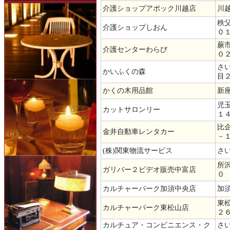
介護ショップアポック川越店
川
秩
介護ショップしおん
０
蕨
介護センターわらび
０
さ
かいふくの森
目
かくの木用品館
新
児
カットサロンリー
１
比
金井自動車レンタカー
－
(株)関東物流サービス
さい
所
ガリバー２ビデオ販売中富店
０
カルチャーパーク加須中央店
加
東
カルチャーパーク東松山店
２
カルチュア・コンビニエンス・ク
さ