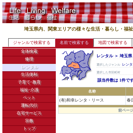
埼玉県内、関東エリアの様々な生活・暮らし・福
ジャンルで検索する
名前で検索する
地図で検索する
全体検索
レンタル ＞ 埼玉県
修理
レンタ
選択したジャンル
レンタル
選択した市区町村
生活便利
該当件数は 1件で
子育て･教育
福祉･介護
名称
ペット
(有)和幸レンタ・リース
春
運転代行
.
前ページ
在宅サービス
宗教
トップ