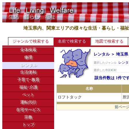
埼玉県内、関東エリアの様々な生活・暮らし・福
ジャンルで検索する
名前で検索する
地図で検索する
全体検索
レンタル ＞ 埼玉県
修理
レンタ
選択したジャンル
レンタル
選択した市区町村
生活便利
該当件数は 1件で
子育て･教育
福祉･介護
名称
ペット
ロフトタック
所
運転代行
.
前ページ
在宅サービス
宗教
トップ