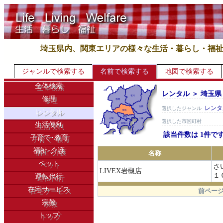
埼玉県内、関東エリアの様々な生活・暮らし・福
ジャンルで検索する
名前で検索する
地図で検索する
全体検索
レンタル ＞ 埼玉県
修理
レンタ
選択したジャンル
レンタル
選択した市区町村
生活便利
該当件数は 1件で
子育て･教育
福祉･介護
名称
ペット
さ
LIVEX岩槻店
１
運転代行
.
在宅サービス
前ページ
宗教
トップ