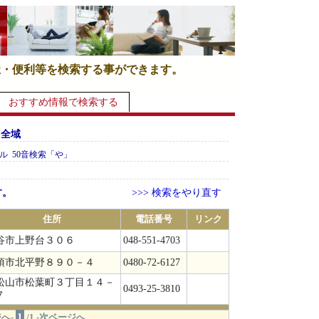
祉・便利等を検索する事ができます。
おすすめ情報で検索する
 全域
ル 50音検索「や」
す。
>>> 検索をやり直す
住所
電話番号
リンク
谷市上野台３０６
048-551-4703
須市北平野８９０－４
0480-72-6127
松山市松葉町３丁目１４－
0493-25-3810
７
1
へ-
/1 -次ページへ