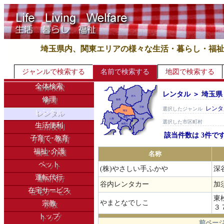
埼玉県内、関東エリアの様々な生活・暮らし・福
ジャンルで検索する
名前で検索する
地図で検索する
全体検索
レンタル ＞ 埼玉県
修理
レンタ
選択したジャンル
レンタル
選択した市区町村
生活便利
該当件数は 3件で
子育て･教育
福祉･介護
名称
ペット
(株)やさしい手ふかや
深
運転代行
谷内レンタカー
加
在宅サービス
東
やまとなでしこ
宗教
３
トップ
.
前ページ