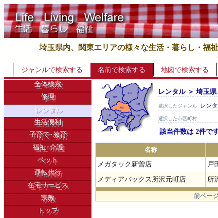
埼玉県内、関東エリアの様々な生活・暮らし・福
ジャンルで検索する
名前で検索する
地図で検索する
全体検索
レンタル ＞ 埼玉県
修理
レンタ
選択したジャンル
レンタル
選択した市区町村
生活便利
該当件数は 2件で
子育て･教育
福祉･介護
名称
ペット
メガタック新曽店
戸
運転代行
メディアバックス所沢元町店
所
在宅サービス
.
前ページ
宗教
トップ