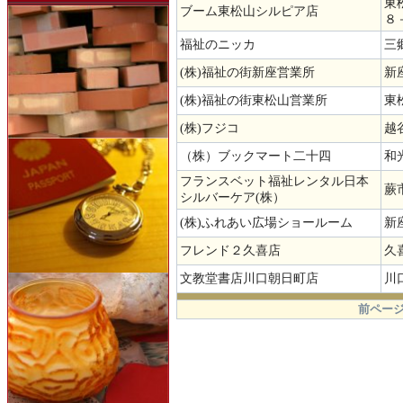
東
ブーム東松山シルピア店
８
福祉のニッカ
三
(株)福祉の街新座営業所
新
(株)福祉の街東松山営業所
東
(株)フジコ
越
（株）ブックマート二十四
和
フランスベット福祉レンタル日本
蕨
シルバーケア(株）
(株)ふれあい広場ショールーム
新
フレンド２久喜店
久
文教堂書店川口朝日町店
川
.
前ページ