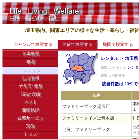
埼玉県内、関東エリアの様々な生活・暮らし・福
ジャンルで検索する
名前で検索する
地図で検索する
全体検索
レンタル ＞ 埼玉県
修理
レンタ
選択したジャンル
レンタル
選択した市区町村
生活便利
該当件数は 13件で
子育て･教育
福祉･介護
名称
ペット
本
ファミリーブック児玉店
１
運転代行
在宅サービス
ファミリータイズ上青木店
川
宗教
比
（有）ファミリーブック
－
トップ