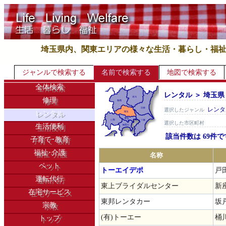
埼玉県内、関東エリアの様々な生活・暮らし・福
ジャンルで検索する
名前で検索する
地図で検索する
全体検索
レンタル ＞ 埼玉県
修理
レンタ
選択したジャンル
レンタル
選択した市区町村
生活便利
該当件数は 69件で
子育て･教育
福祉･介護
名称
ペット
トーエイデポ
戸田
運転代行
東上ブライダルセンター
新
在宅サービス
東邦レンタカー
坂
宗教
(有)トーエー
桶
トップ