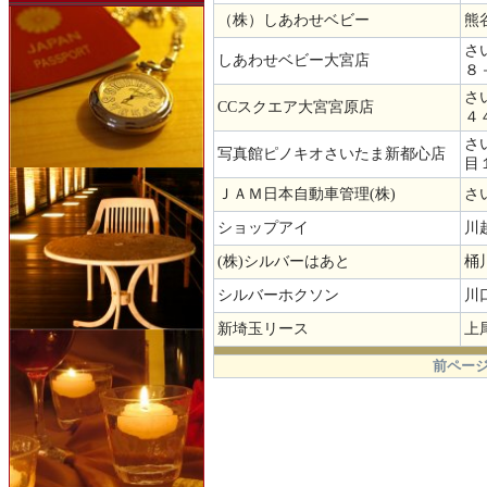
（株）しあわせベビー
熊
さ
しあわせベビー大宮店
８
さ
CCスクエア大宮宮原店
４
さ
写真館ピノキオさいたま新都心店
目
ＪＡＭ日本自動車管理(株)
さ
ショップアイ
川
(株)シルバーはあと
桶
シルバーホクソン
川
新埼玉リース
上尾
.
前ページ