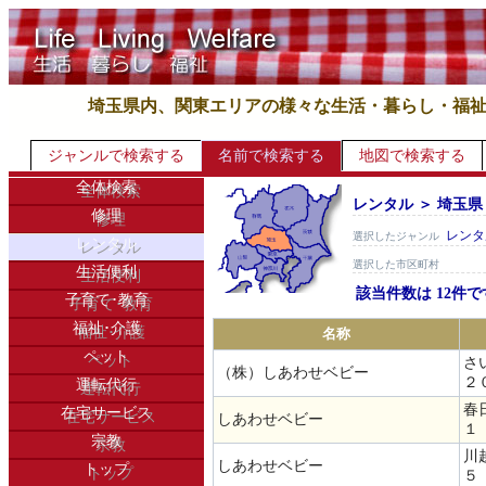
埼玉県内、関東エリアの様々な生活・暮らし・福
ジャンルで検索する
名前で検索する
地図で検索する
全体検索
レンタル ＞ 埼玉県
修理
レンタ
選択したジャンル
レンタル
選択した市区町村
生活便利
該当件数は 12件で
子育て･教育
福祉･介護
名称
ペット
さ
（株）しあわせベビー
２
運転代行
春
在宅サービス
しあわせベビー
１
宗教
川
しあわせベビー
トップ
５