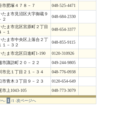
谷市肥塚４７８－７
048-525-4471
いたま市見沼区大字御蔵９
048-684-2330
－２
いたま市北区宮原町２丁目
048-654-3377
４－１
いたま市中央区上落合２丁
048-855-9115
１１－３２
いたま市北区日進町1-190
0120-310926
越市諏訪町２０－２２
049-244-9805
川市北１丁目２１－３４
048-776-0938
口市青木３丁目９－２３
0120-654-649
市上1043-105
048-773-3079
1
へ-
/1 -次ページへ