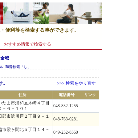
祉・便利等を検索する事ができます。
おすすめ情報で検索する
 全域
ル 50音検索「し」
す。
>>> 検索をやり直す
住所
電話番号
リンク
いたま市浦和区木崎４丁目
048-832-1255
０－６－１０１
日部市浜川戸２丁目９－１
048-763-0281
越市霞ヶ関北５丁目１４－
049-232-8360