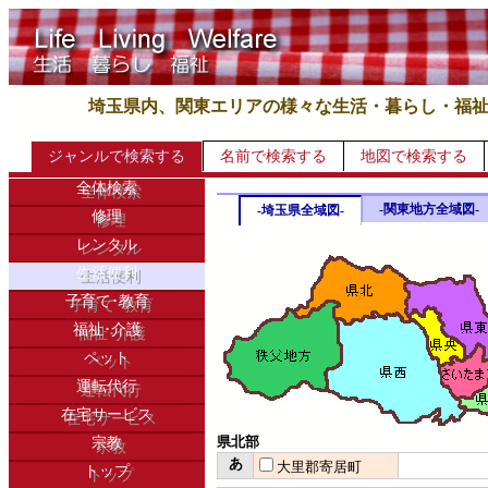
埼玉県内、関東エリアの様々な生活・暮らし・福
ジャンルで検索する
名前で検索する
地図で検索する
全体検索
-関東地方全域図-
-埼玉県全域図-
修理
レンタル
生活便利
子育て･教育
福祉･介護
ペット
運転代行
在宅サービス
県北部
宗教
あ
大里郡寄居町
トップ