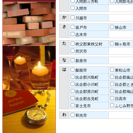
入間郡三芳町
入間郡毛
入間市
か
川越市
さ
坂戸市
狭山市
志木市
た
秩父郡東秩父村
鶴ヶ島市
所沢市
な
新座市
は
飯能市
東松山市
比企郡川島町
比企郡嵐
比企郡小川町
比企郡と
比企郡滑川町
比企郡鳩
比企郡吉見町
日高市
富士見市
ふじみ野
わ
和光市