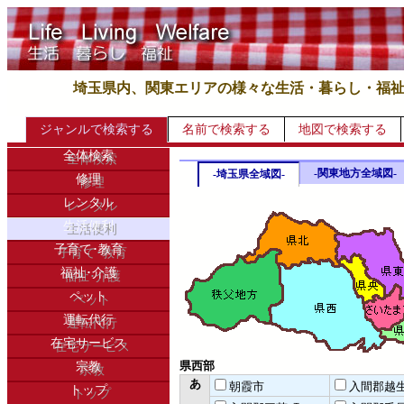
埼玉県内、関東エリアの様々な生活・暮らし・福
ジャンルで検索する
名前で検索する
地図で検索する
全体検索
-関東地方全域図-
-埼玉県全域図-
修理
レンタル
生活便利
子育て･教育
福祉･介護
ペット
運転代行
在宅サービス
県西部
宗教
あ
朝霞市
入間郡越
トップ