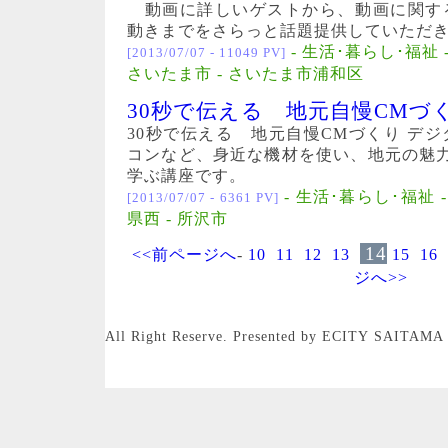
動画に詳しいゲストから、動画に関す
動きまでをさらっと話題提供していただき、
- 生活･暮らし･福祉 
[2013/07/07 - 11049 PV]
さいたま市 - さいたま市浦和区
30秒で伝える 地元自慢CMづ
30秒で伝える 地元自慢CMづくり デ
コンなど、身近な機材を使い、地元の魅
学ぶ講座です。
- 生活･暮らし･福祉 
[2013/07/07 - 6361 PV]
県西 - 所沢市
14
<<前ページへ
-
10
11
12
13
15
16
ジへ>>
All Right Reserve. Presented by ECITY SAITAMA