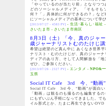
「やっているのが当たり前」となりつつあるFac
どのソーシャルメディア。 「そもそも
何？「」具体的に何ができるの？」などFaceb
にソーシャルメディアの基本について学
- 生活･暮らし･福祉 
[2013/07/27 - 4583 PV]
さいたま市 - さいたま市南区
8月3日（土）「今、真のジャー
歳ジャーナリストむのたけじ講
希望は絶望のど真ん中に あくなき世界平
ナリスト・むのたけじが、真のジャーナ
ディアのあり方、そして人間解放を「地
ぜひ、ご参加ください。
- エンタメ -
NPO&
[2013/07/26 - 2327 PV]
玉県
Social IT Cafe 3rd 今、“動
Social IT Cafe 3rd 今、“動画”が面白
「動画」は観るのも撮るのも編集するの
にもずいぶん手軽になってきました。でもチ
イル形式とか、たまに再生できないDVD