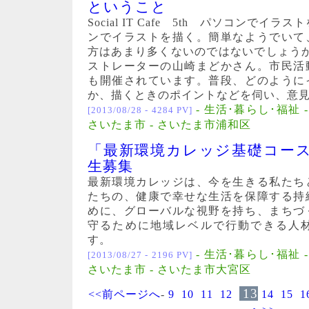
ということ
Social IT Cafe 5th パソコンでイ
ンでイラストを描く。簡単なようでいて
方はあまり多くないのではないでしょう
ストレーターの山崎まどかさん。市民活
も開催されています。普段、どのように
か、描くときのポイントなどを伺い、意
- 生活･暮らし･福祉 
[2013/08/28 - 4284 PV]
さいたま市 - さいたま市浦和区
「最新環境カレッジ基礎コー
生募集
最新環境カレッジは、今を生きる私たち
たちの、健康で幸せな生活を保障する持
めに、グローバルな視野を持ち、まちづ
守るために地域レベルで行動できる人
す。
- 生活･暮らし･福祉 
[2013/08/27 - 2196 PV]
さいたま市 - さいたま市大宮区
13
<<前ページへ
-
9
10
11
12
14
15
1