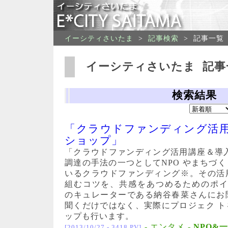
イーシティさいたま
>
記事検索
>
記事一覧
イーシティさいたま 記事
検索結果
「クラウドファンディング活
ショップ」
「クラウドファンディング活用講座＆導
調達の手法の一つとしてNPO やまちづ
いるクラウドファンディング※。その活
組むコツを、共感をあつめるためのポイン
のキュレーターである納谷春菜さんにお
聞くだけではなく、実際にプロジェク 
ップも行います。
- エンタメ -
NPO&
[2013/10/27 - 3418 PV]