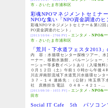
市 - さいたま市浦和区
彩魂NPOマネジメントセミナー
NPOな集い「NPO資金調達の
彩魂NPOマネジメントセミナー＆第12回
PO資金調達のヒント」
- エンタメ -
NPO&
[2013/10/04 - 2766 PV]
市 - さいたま市浦和区
「荒川・下水道フェスタ2013
内 容：水循環センター探検ツアー、水
ーナー、移動水族館、バルーンショー、
ーショー等多数イベントあり（入場無料
０月１２日（土）午前１０時から午後４
川左岸南部流域下水道荒川水循環センタ
３７－１４ 連絡先：（公財）埼玉県下
社 庶務担当 電話 ０４８－４２１－...
- エンタメ -
NPO&
[2013/09/30 - 1055 PV]
田市
Social IT Cafe 5th 